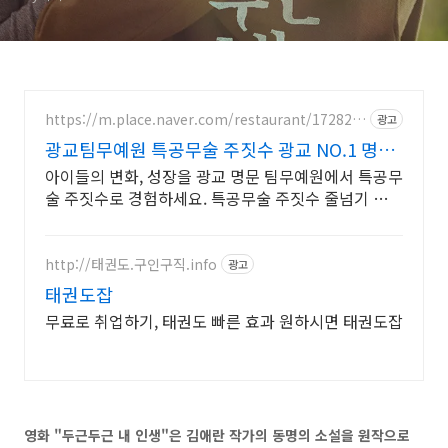
https://m.place.naver.com/restaurant/172825
광고
4629
광교팀무예원 특공무술 주짓수 광교 NO.1 명문
인기도장
아이들의 변화, 성장을 광교 명문 팀무예원에서 특공무
술 주짓수로 경험하세요. 특공무술 주짓수 줄넘기 전문
지도
http://태권도.구인구직.info
광고
태권도잡
무료로 취업하기, 태권도 빠른 효과 원하시면 태권도잡
영화 "두근두근 내 인생"은 김애란 작가의 동명의 소설을 원작으로