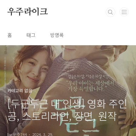
본문 바로가기
우주라이크
홈
태그
방명록
카테고리 없음
[두근두근 내 인생] 영화 주인
공, 스토리라인, 장면, 원작
by 우주744
2024. 3. 29.