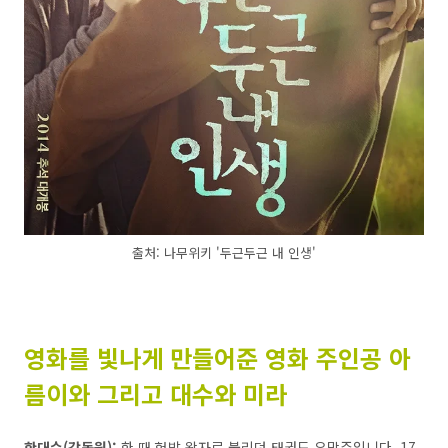
출처: 나무위키 '두근두근 내 인생'
영화를 빛나게 만들어준 영화 주인공 아
름이와 그리고 대수와 미라
한대수(강동원):
한 때 헛발 왕자로 불리던 태권도 유망주입니다. 17